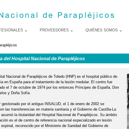
Pasar al
contenido
principal
FESIONALES
PROVEEDORES
QUIÉNES SOMOS
arapléjicos
ia del Hospital Nacional de Parapléjicos
ital Nacional de Parapléjicos de Toledo (HNP) es el hospital público de
ia en España para el tratamiento de la lesión medular. El centro fue
ado el 7 de octubre de 1974 por los entonces Príncipes de España, Don
rlos y Doña Sofía.
r gestionado por el antiguo INSALUD, el 1 de enero de 2002 se
on las transferencias en materia sanitaria y el Gobierno de Castilla-La
asumió la titularidad del Hospital Nacional de Parapléjicos. Su ámbito
ación es el de centro de referencia nacional especializado en lesión
 espinal, reconocido por el Ministerio de Sanidad del Gobierno de