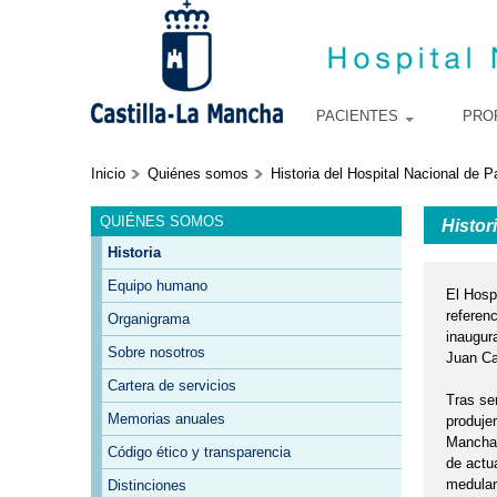
PACIENTES
PRO
Inicio
Quiénes somos
Historia del Hospital Nacional de P
QUIÉNES SOMOS
Histor
Historia
Equipo humano
El Hosp
referenc
Organigrama
inaugur
Sobre nosotros
Juan Ca
Cartera de servicios
Tras se
Memorias anuales
produjer
Mancha 
Código ético y transparencia
de actu
medular
Distinciones