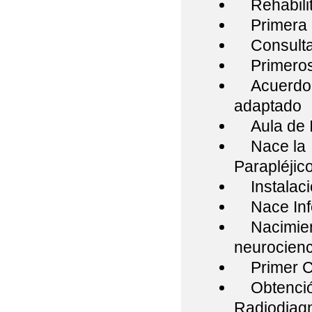
Rehabilita
Primera ci
Consulta
Primeros t
Acuerdo c
adaptado
Aula de I
Nace la F
Parapléjico
Instalaci
Nace Inf
Nacimiento
neurocienc
Primer Ce
Obtención
Radiodiagn