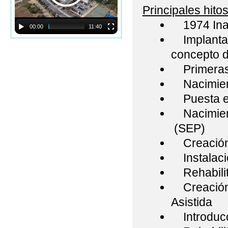
Principales hito
1974 Ina
00:00
11:40
Implantaci
concepto d
Primeras 
Nacimien
Puesta en 
Nacimient
(SEP)
Creación 
Instalació
Rehabilita
Creación 
Asistida
Introducci