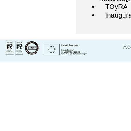
TOyRA
Inaugurac
W3C-