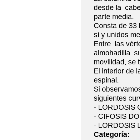
desde la cabez
parte media.
Consta de 33
sí y unidos m
Entre las vért
almohadilla s
movilidad, se 
El interior de
espinal.
Si observamos 
siguientes cu
- LORDOSIS C
- CIFOSIS DOR
- LORDOSIS L
Categoría: