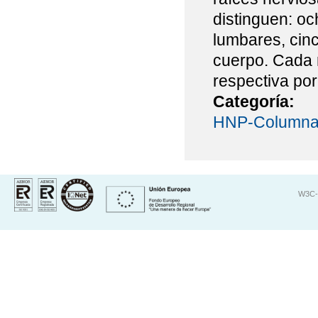
distinguen: oc
lumbares, cin
cuerpo. Cada r
respectiva po
Categoría:
HNP-Columna 
W3C-