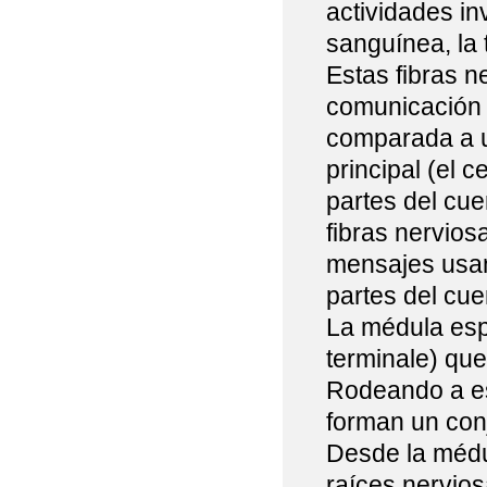
actividades in
sanguínea, la 
Estas fibras n
comunicación 
comparada a un
principal (el c
partes del cue
fibras nervios
mensajes usan 
partes del cue
La médula esp
terminale) que
Rodeando a es
forman un con
Desde la médu
raíces nervios