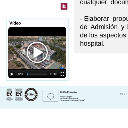
cualquier docume
- Elaborar prop
Vídeo
de Admisión y D
de los aspectos 
hospital.
00:00
11:40
W3C-