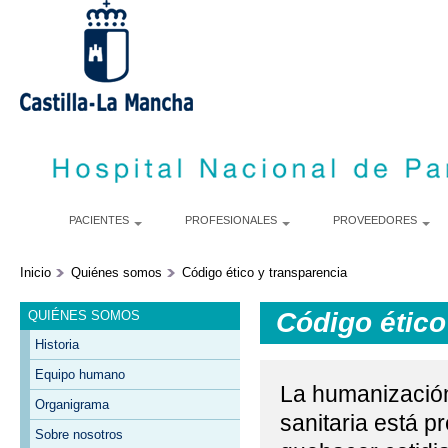
S
m
c
PACIENTES
PROFESIONALES
PROVEEDORES
Inicio
Quiénes somos
Código ético y transparencia
Código ético
QUIÉNES SOMOS
Historia
Equipo humano
La humanización
Organigrama
sanitaria está p
Sobre nosotros