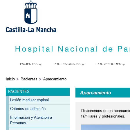
S
m
c
PACIENTES
PROFESIONALES
PROVEEDORES
Inicio
Pacientes
Aparcamiento
PACIENTES
Aparcamiento
Lesión medular espinal
Criterios de admisión
Disponemos de un aparcamient
familiares y profesionales.
Información y Atención a
Personas