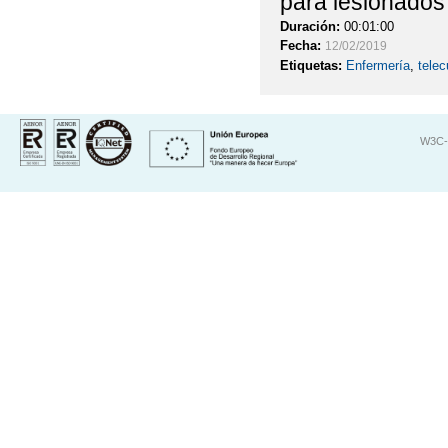
para lesionados
Duración:
00:01:00
Fecha:
12/02/2019
Etiquetas:
Enfermería
,
tele
W3C-