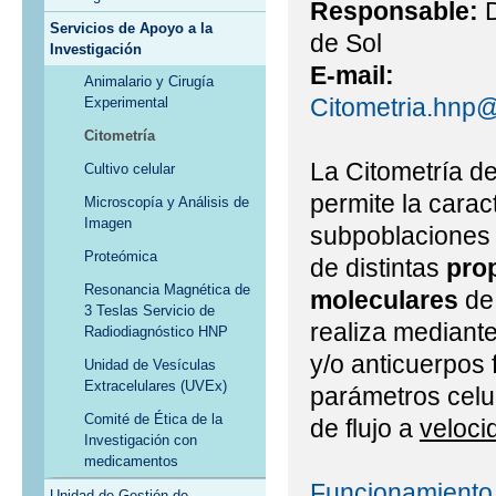
Responsable:
D
Servicios de Apoyo a la
de Sol
Investigación
E-mail:
Animalario y Cirugía
Citometria.hnp
Experimental
Citometría
La Citometría de
Cultivo celular
permite la carac
Microscopía y Análisis de
Imagen
subpoblaciones c
Proteómica
de distintas
prop
Resonancia Magnética de
moleculares
de 
3 Teslas Servicio de
realiza mediante
Radiodiagnóstico HNP
y/o anticuerpos 
Unidad de Vesículas
Extracelulares (UVEx)
parámetros celul
Comité de Ética de la
de flujo a
veloci
Investigación con
medicamentos
Funcionamiento 
Unidad de Gestión de